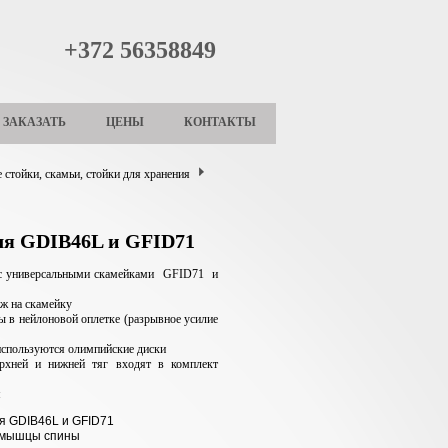
+372 56358849
ЗАКАЗАТЬ
ЦЕНЫ
КОНТАКТЫ
 стойки, скамьи, стойки для хранения
ля GDIB46L и GFID71
 с универсальными скамейками GFID71 и
ж на скамейку
ы в нейлоновой оплетке (разрывное усилие
используются олимпийские диски
рхней и нижней тяг входят в комплект
м
я GDIB46L и GFID71
 мышцы спины