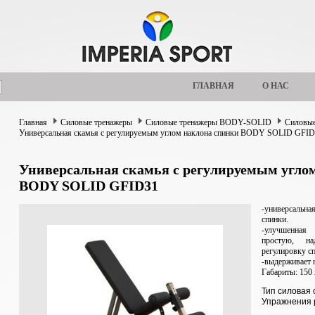
ГЛАВНАЯ
О НАС
Главная
Силовые тренажеры
Силовые тренажеры BODY-SOLID
Силовые
Универсальная скамья с регулируемым углом наклона спинки BODY SOLID GFI
Универсальная скамья с регулируемым угло
BODY SOLID GFID31
-универсальн
спинки.
-улучшенная
простую, н
регулировку с
-выдерживает н
Габариты: 150 
Тип силовая 
Упражнения 