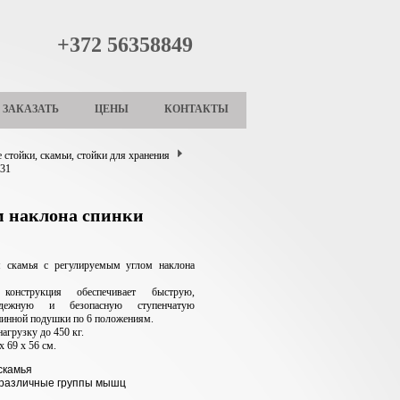
+372 56358849
ЗАКАЗАТЬ
ЦЕНЫ
КОНТАКТЫ
 стойки, скамьи, стойки для хранения
D31
м наклона спинки
ая скамья с регулируемым углом наклона
 конструкция обеспечивает быструю,
адежную и безопасную ступенчатую
пинной подушки по 6 положениям.
агрузку до 450 кг.
х 69 х 56 см.
скамья
различные группы мышц