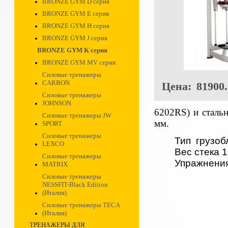
BRONZE GYM D серия
BRONZE GYM E серия
BRONZE GYM H серия
BRONZE GYM J серия
BRONZE GYM K серия
BRONZE GYM MV серия
Силовые тренажеры
CARBON
Цена:
81900.
Силовые тренажеры
JOHNSON
6202RS) и сталь
Силовые тренажеры JW
мм.
SPORT
Силовые тренажеры
Тип грузоб
LEXCO
Вес стека 1
Силовые тренажеры
Упражнени
MATRIX
Силовые тренажеры
NESSFIT-Black Edition
(Италия)
Силовые тренажеры TECA
(Италия)
ТРЕНАЖЕРЫ ДЛЯ