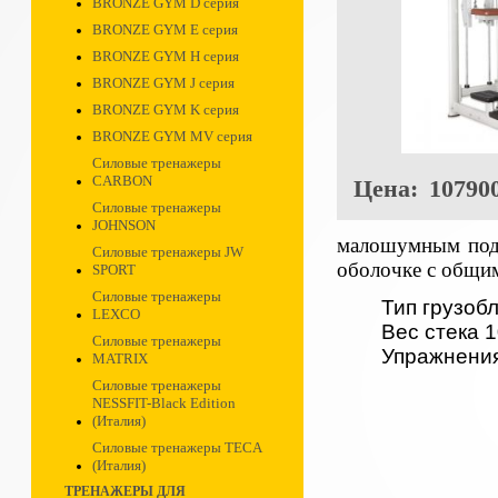
BRONZE GYM D серия
BRONZE GYM E серия
BRONZE GYM H серия
BRONZE GYM J серия
BRONZE GYM K серия
BRONZE GYM MV серия
Силовые тренажеры
CARBON
Цена:
107900
Силовые тренажеры
JOHNSON
малошумным подш
Силовые тренажеры JW
оболочке с общим
SPORT
Силовые тренажеры
Тип грузоб
LEXCO
Вес стека 1
Силовые тренажеры
Упражнени
MATRIX
Силовые тренажеры
NESSFIT-Black Edition
(Италия)
Силовые тренажеры TECA
(Италия)
ТРЕНАЖЕРЫ ДЛЯ