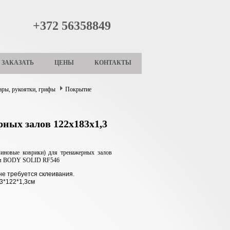
+372 56358849
ЗАКАЗАТЬ
ЦЕНЫ
КОНТАКТЫ
ары, рукоятки, грифы
Покрытие
ных залов 122х183х1,3
зиновые коврики) для тренажерных залов
см BODY SOLID RF546
не требуется склеивания.
3*122*1,3см