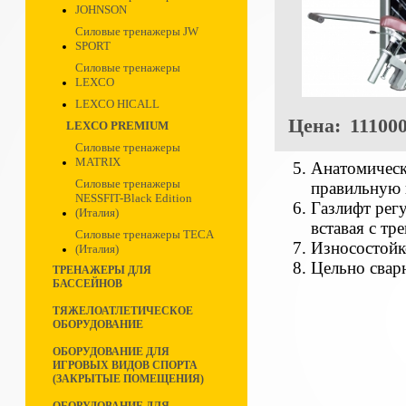
JOHNSON
Силовые тренажеры JW
SPORT
Силовые тренажеры
LEXCO
LEXCO HICALL
Цена:
111000
LEXCO PREMIUM
Силовые тренажеры
MATRIX
Анатомическ
Силовые тренажеры
правильную 
NESSFIT-Black Edition
Газлифт рег
(Италия)
вставая с тр
Силовые тренажеры TECA
Износостойк
(Италия)
Цельно свар
ТРЕНАЖЕРЫ ДЛЯ
БАССЕЙНОВ
ТЯЖЕЛОАТЛЕТИЧЕСКОЕ
ОБОРУДОВАНИЕ
ОБОРУДОВАНИЕ ДЛЯ
ИГРОВЫХ ВИДОВ СПОРТА
(ЗАКРЫТЫЕ ПОМЕЩЕНИЯ)