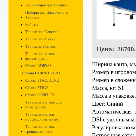
Аксессуары для Тенниса
Наборы для Настольного
Тенниса
Роботы
Теннисные Ракетки
Теннисные Сетки
Теннисные Столы
Цена:
26700.
Теннисные столы
всепогодные
Ширина канта, м
Столы ADIDAS
Размер в игровом
Столы CORNILLEAU
Размер в сложенн
Столы START LINE
Масса, кг: 51
Столы STIGA
Масса в упаковке,
Столы SUNFLEX
Теннисные столы для
Цвет: Синий
помещений
Автоматическая 
Теннисные столы
DSI с удобным м
профессиональные
Регулировка ноже
Теннисные столы
тренировочные
Встроенная сетка