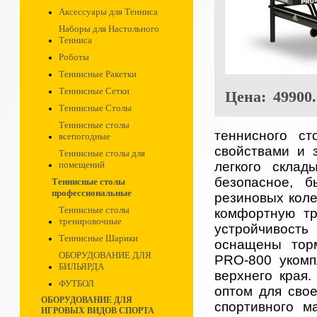
Аксессуары для Тенниса
Наборы для Настольного
Тенниса
Роботы
Теннисные Ракетки
Теннисные Сетки
Цена:
49900.
Теннисные Столы
Теннисные столы
теннисного ст
всепогодные
свойствами и 
Теннисные столы для
легкого склад
помещений
безопасное, 
Теннисные столы
профессиональные
резиновых коле
Теннисные столы
комфортную тр
тренировочные
устройчивост
Теннисные Шарики
оснащены тор
ОБОРУДОВАНИЕ ДЛЯ
PRO-800 укомп
БИЛЬЯРДА
верхнего края
ФУТБОЛ
оптом для свое
ОБОРУДОВАНИЕ ДЛЯ
спортивного ма
ИГРОВЫХ ВИДОВ СПОРТА