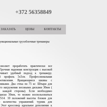
+372 56358849
ЗАКАЗАТЬ
ЦЕНЫ
КОНТАКТЫ
нкциональные грузоблочные тренажеры
воляет проработать практически все
Прочная надежная конструкция с высокой
ечивает удобный подход к тренажеру.
ий профиль 5х5см. Профессиональная
противления. Вращающиеся шкивы с
никами. Два стека по 75 кг. Штыри для
ого нагружения весовыми дисками 30мм (
каждой стороны). Если необходимо
 диски 50мм, то можно воспользоваться
S14. 10 положений высоты блоков для
о количества упражнений. турник для
 Этот кроссовер идеальное дополнение к