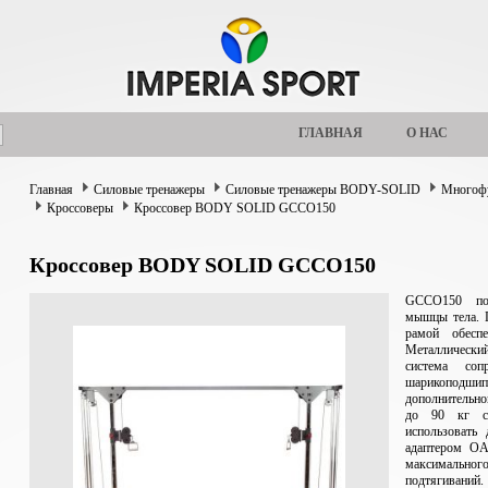
ГЛАВНАЯ
О НАС
Главная
Силовые тренажеры
Силовые тренажеры BODY-SOLID
Многофу
Кроссоверы
Кроссовер BODY SOLID GCCO150
Кроссовер BODY SOLID GCCO150
GCCO150 поз
мышцы тела. 
рамой обесп
Металлическ
система со
шарикоподшип
дополнительн
до 90 кг с 
использовать
адаптером OA
максимальног
подтягиваний.