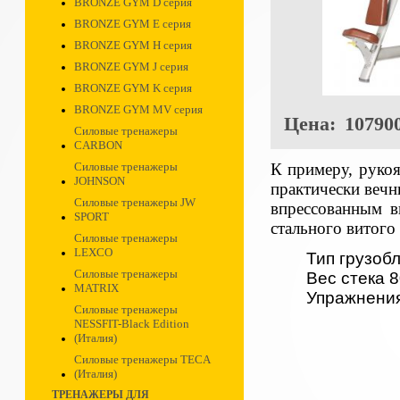
BRONZE GYM D серия
BRONZE GYM E серия
BRONZE GYM H серия
BRONZE GYM J серия
BRONZE GYM K серия
BRONZE GYM MV серия
Цена:
107900
Силовые тренажеры
CARBON
К примеру, рукоя
Силовые тренажеры
JOHNSON
практически вечн
Силовые тренажеры JW
впрессованным 
SPORT
стального витого
Силовые тренажеры
LEXCO
Тип грузоб
Силовые тренажеры
Вес стека 8
MATRIX
Упражнения
Силовые тренажеры
NESSFIT-Black Edition
(Италия)
Силовые тренажеры TECA
(Италия)
ТРЕНАЖЕРЫ ДЛЯ