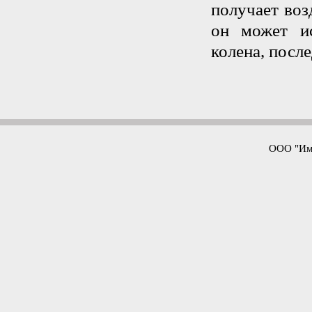
получает воз
он может ис
колена, посл
ООО "Имп