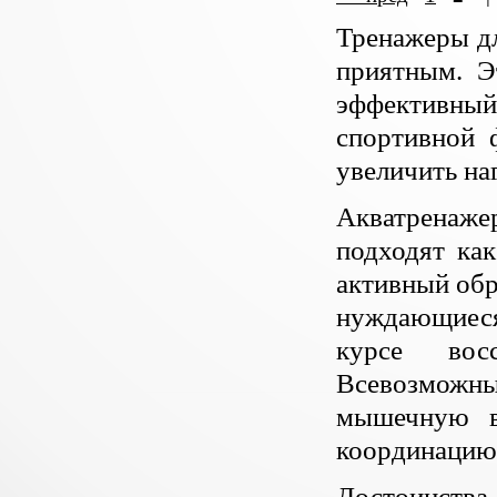
Тренажеры дл
приятным. Э
эффективный
спортивной 
увеличить наг
Акватренаж
подходят ка
активный обр
нуждающиеся
курсе вос
Всевозможные
мышечную в
координацию
Достоинства