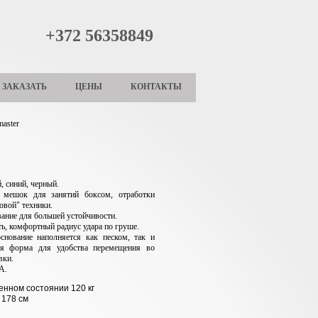
+372 56358849
ЗАКАЗАТЬ
ЦЕНЫ
КОНТАКТЫ
aster
, синий, черный.
 мешок для занятий боксом, отработки
овой" техники.
ание для большей устойчивости.
ть, комфортный радиус удара по груше.
снование наполняется как песком, так и
ая форма для удобства перемещения во
вки.
А.
енном состоянии 120 кг
 178 см