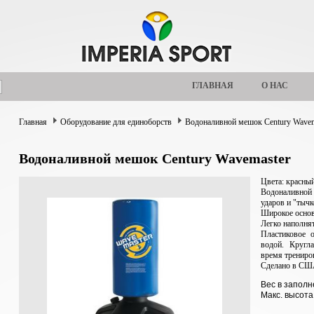
ГЛАВНАЯ
О НАС
Главная
Оборудование для единоборств
Водоналивной мешок Century Wavem
Водоналивной мешок Century Wavemaster
Цвета: красный
Водоналивной
ударов и "тычк
Широкое основ
Легко наполня
Пластиковое о
водой. Кругл
время трениро
Сделано в СШ
Вес в заполн
Макс. высота