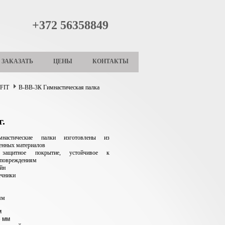
+372 56358849
ЗАКАЗАТЬ
ЦЕНЫ
КОНТАКТЫ
OFIT
В-ВВ-3К Гимнастическая палка
г.
настические палки изготовлены из
енных материалов
 защитное покрытие, устойчивое к
 повреждениям
йн
ечники
мм
м
6 мм