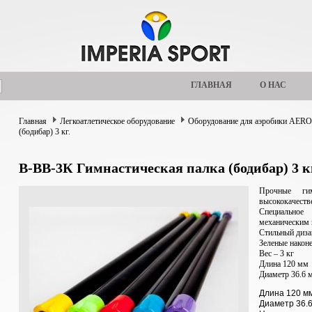
ГЛАВНАЯ
О НАС
Главная
Легкоатлетическое оборудование
Оборудование для аэробики AER
(бодибар) 3 кг.
В-ВВ-3К Гимнастическая палка (бодибар) 3 к
Прочные гим
высококачеств
Специальное
механическим
Стильный диза
Зеленые након
Вес – 3 кг
Длина 120 мм
Диаметр 36.6 
Длина 120 м
Диаметр 36.