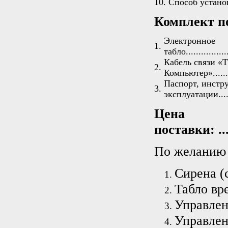
10.
Способ установки....
Комплект п
Электронное
1.
табло..................
Кабель связи «Т
2.
Компьютер»...........
Паспорт, инстр
3.
эксплуатации.........
Цен
поставки: ......
По желанию 
Сирена (с
Табло вре
Управлен
Управлен