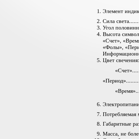
1.
Элемент индикации..
2.
Сила света...........
3.
Угол половинной ярк
4.
Высота симво
«Счет», «Время».....
«Фолы», «Период»...
Информационная стр
5.
Цвет свечения
«Счет»........
«Период».............
«Время».......
6.
Электропитание......
7.
Потребляемая мощн
8.
Габаритные размер
9.
Масса, не более.....