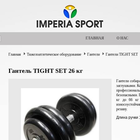
ГЛАВНАЯ
О НАС
Главная
Тяжелоатлетическое оборудование
Гантели
Гантели TIGHT SET
Гантель TIGHT SET 26 кг
Гантели собира
заглушками. К
профессио
безопасными.
кг до 66 кг
износоустойч
резину.
Длина ручки 