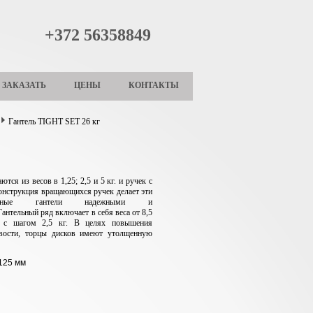
+372 56358849
ЗАКАЗАТЬ
ЦЕНЫ
КОНТАКТЫ
Гантель TIGHT SET 26 кг
ются из весов в 1,25; 2,5 и 5 кг. и ручек с
онструкция вращающихся ручек делает эти
нальные гантели надежными и
Гантельный ряд включает в себя веса от 8,5
 с шагом 2,5 кг.
В целях повышения
ивости, торцы дисков имеют утолщенную
125 мм