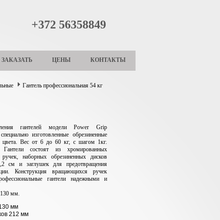
+372 56358849
ЗАКАЗАТЬ
ЦЕНЫ
КОНТАКТЫ
льные
Гантель профессиональная 54 кг
ления гантелей модели Power Grip
 специально изготовленные обрезиненные
 цвета. Вес от 6 до 60 кг, с шагом 1кг.
. Гантели состоят из хромированных
ручек, наборных обрезиненных дисков
,2 см и заглушек для предотвращения
ации.
Конструкция вращающихся ручек
рофессиональные гантели надежными и
 130 мм.
130 мм
ков 212 мм