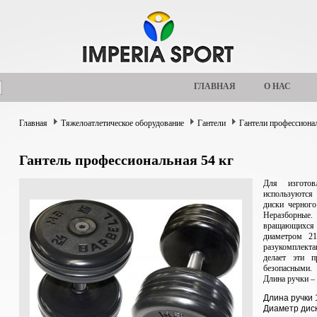
ГЛАВНАЯ
О НАС
Главная
Тяжелоатлетическое оборудование
Гантели
Гантели профессиона
Гантель профессиональная 54 кг
Для изготов
используются
диски черного
Неразборные
вращающихся 
диаметром 21
разукомплект
делает эти п
безопасными.
Длина ручки –
Длина ручки 
Диаметр дис