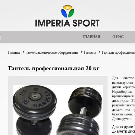
ГЛАВНАЯ
О НАС
Главная
Тяжелоатлетическое оборудование
Гантели
Гантели профессиона
Гантель профессиональная 20 кг
Для изготов
используются
диски черного
Неразборные
вращающихся 
диаметром 21
разукомплект
делает эти п
безопасными.
Длина ручки –
Длина ручки 
Диаметр дис