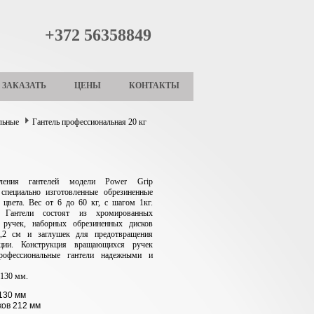
+372 56358849
ЗАКАЗАТЬ
ЦЕНЫ
КОНТАКТЫ
льные
Гантель профессиональная 20 кг
ления гантелей модели Power Grip
 специально изготовленные обрезиненные
 цвета. Вес от 6 до 60 кг, с шагом 1кг.
. Гантели состоят из хромированных
ручек, наборных обрезиненных дисков
,2 см и заглушек для предотвращения
ации.
Конструкция вращающихся ручек
рофессиональные гантели надежными и
 130 мм.
130 мм
ков 212 мм