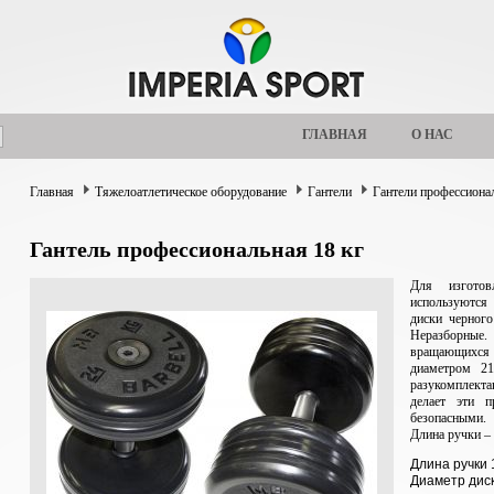
ГЛАВНАЯ
О НАС
Главная
Тяжелоатлетическое оборудование
Гантели
Гантели профессиона
Гантель профессиональная 18 кг
Для изготов
используются
диски черного
Неразборные
вращающихся 
диаметром 21
разукомплект
делает эти п
безопасными.
Длина ручки –
Длина ручки 
Диаметр дис