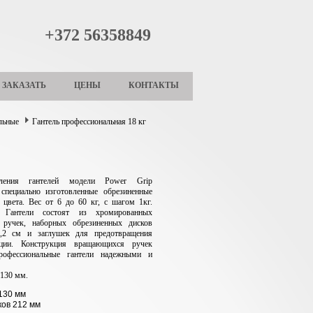
+372 56358849
ЗАКАЗАТЬ
ЦЕНЫ
КОНТАКТЫ
льные
Гантель профессиональная 18 кг
ления гантелей модели Power Grip
 специально изготовленные обрезиненные
 цвета. Вес от 6 до 60 кг, с шагом 1кг.
. Гантели состоят из хромированных
ручек, наборных обрезиненных дисков
,2 см и заглушек для предотвращения
ации.
Конструкция вращающихся ручек
рофессиональные гантели надежными и
 130 мм.
130 мм
ков 212 мм