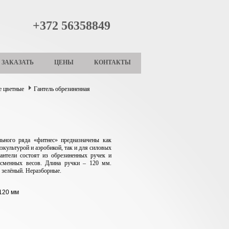
+372 56358849
ЗАКАЗАТЬ
ЦЕНЫ
КОНТАКТЫ
е цветные
Гантель обрезиненная
льного ряда «фитнес» предназначены как
зкультурой и аэробикой, так и для силовых
антели состоят из обрезиненных ручек и
 сменных весов. Длина ручки – 120 мм.
 зелёный. Нер
азборные.
120 мм