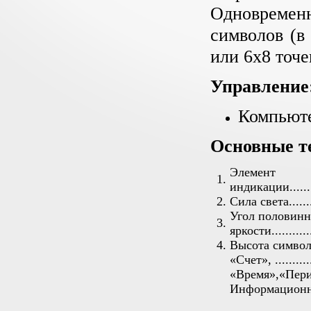
Одновременн
символов (в
или 6х8 точе
Управление
Компьюте
Основные т
Элемент
1.
индикации...........
2.
Сила света...........
Угол половин
3.
яркости..............
4.
Высота символ
«Счет», ..............
«Время»,«Период»...
Информационн