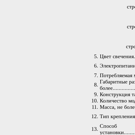
строк
строк
строк
5.
Цвет свечения.......
6.
Электропитание......
7.
Потребляемая мощн
Габаритные ра
8.
более................
9.
Конструкция т
10.
Количество модулей.
11.
Масса, не более.....
12.
Тип крепления.......
Способ
13.
установки............