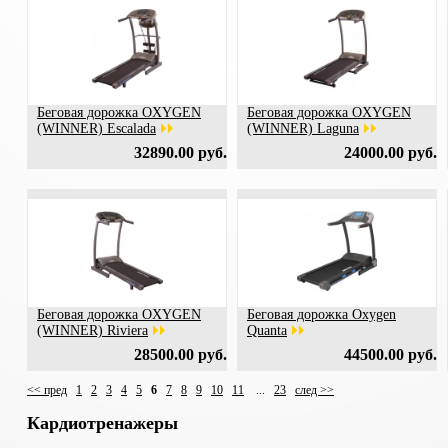
Беговая дорожка OXYGEN
Беговая дорожка OXYGEN
(WINNER) Escalada
(WINNER) Laguna
32890.00 руб.
24000.00 руб.
Беговая дорожка OXYGEN
Беговая дорожка Oxygen
(WINNER) Riviera
Quanta
28500.00 руб.
44500.00 руб.
<< пред
1
2
3
4
5
6
7
8
9
10
11
...
23
след >>
Кардиотренажеры