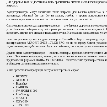
Для здоровья тела не достаточно лишь правильного питания и соблюдения режим
нагрузки.
Кардиотренажеры могут обеспечить такие нагрузки для вашего организма не
велосипеде, обычный бег или бег на лыжах, греблю и другие популярные ви
состояние сердечно-сосудистой системы, помогают скинуть лишний вес.
Самые популярные виды кардиотренажеров — это беговые дорожки, велотренажер
у нас большим выбором моделей и размеров от самых разных производителей.
проводить, изучая его описание и характеристики. На странице товара можно узнать
Если вы решили купить кардиотренажер в Санкт-Петербурге, например, один
велотренажеров AEROFIT 9900B 10"LCD PRO, то вы по адресу. Кстати, установка 
Единственное, что действительно будет вас заботить, так это растущая мышечная м
Другие виды кардиотренажеров — сайклы, степперы, гребные, эллиптические и у
у нас. Они менее популярны, однако, от этого они не приносят меньше пользы
представлены фирмами HORIZON и MATRIX. Эллиптические тренажеры также из
и обладают различными характеристиками.
У нас представлена продукция следующих торговых марок:
BRONZE
AEROFIT
Bremshey
CARBON
JW SPORT S-900
LiveStrong
MAXFIT
OXYGEN
TUNTURI