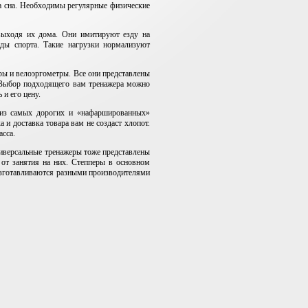
а сна. Необходимы регулярные физические
 выходя их дома. Они имитируют езду на
ды спорта. Такие нагрузки нормализуют
ы и велоэргометры. Все они представлены
 Выбор подходящего вам тренажера можно
 и его цену.
 из самых дорогих и «нафаршированных»
и доставка товара вам не создаст хлопот.
асса.
ниверсальные тренажеры тоже представлены
 от занятия на них. Степперы в основном
готавливаются разными производителями