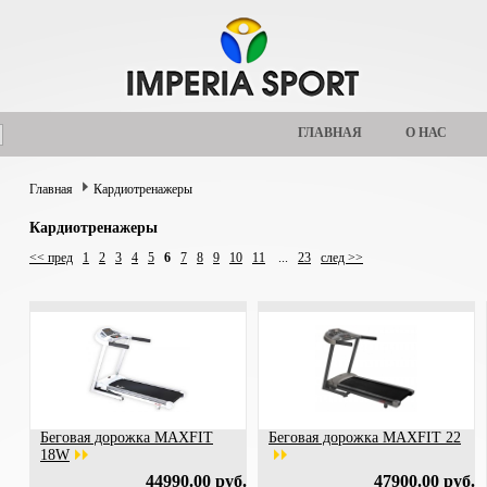
ГЛАВНАЯ
О НАС
Главная
Кардиотренажеры
Кардиотренажеры
<< пред
1
2
3
4
5
6
7
8
9
10
11
...
23
след >>
Беговая дорожка MAXFIT
Беговая дорожка MAXFIT 22
18W
44990.00 руб.
47900.00 руб.