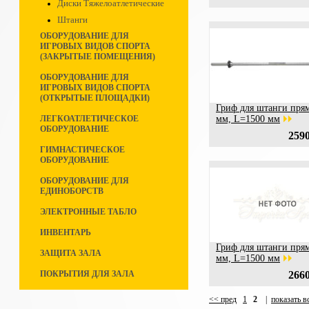
Диски Тяжелоатлетические
Штанги
ОБОРУДОВАНИЕ ДЛЯ
ИГРОВЫХ ВИДОВ СПОРТА
(ЗАКРЫТЫЕ ПОМЕЩЕНИЯ)
ОБОРУДОВАНИЕ ДЛЯ
ИГРОВЫХ ВИДОВ СПОРТА
(ОТКРЫТЫЕ ПЛОЩАДКИ)
Гриф для штанги пря
ЛЕГКОАТЛЕТИЧЕСКОЕ
мм, L=1500 мм
ОБОРУДОВАНИЕ
2590
ГИМНАСТИЧЕСКОЕ
ОБОРУДОВАНИЕ
ОБОРУДОВАНИЕ ДЛЯ
ЕДИНОБОРСТВ
ЭЛЕКТРОННЫЕ ТАБЛО
ИНВЕНТАРЬ
Гриф для штанги пря
ЗАЩИТА ЗАЛА
мм, L=1500 мм
ПОКРЫТИЯ ДЛЯ ЗАЛА
2660
<< пред
1
2
|
показать в